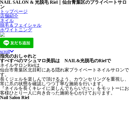
NAIL SALON & 光脱毛
Riel
｜仙台青葉区のプライベートサロ
ン
トップページ
店舗紹介
ネイル
脱毛＆フェイシャル
ホワイトニング
scroll
指先のおしゃれと
すべすべのマシュマロ美肌は NAIL&光脱毛のRielで
ネイルサロンRielは
仙台市青葉区北目町にある隠れ家プライベートネイルサロンで
す。
長くジェルを楽しんで頂けるよう、カウンセリングを重視し、
常に爪の状態を確認しつつ丁寧な施術を行います。
『ネイルを長くキレイに楽しんでもらいたい』をモットーにお
客様ひとり一人に向き合った施術を心がけております。
Nail Salon Riel